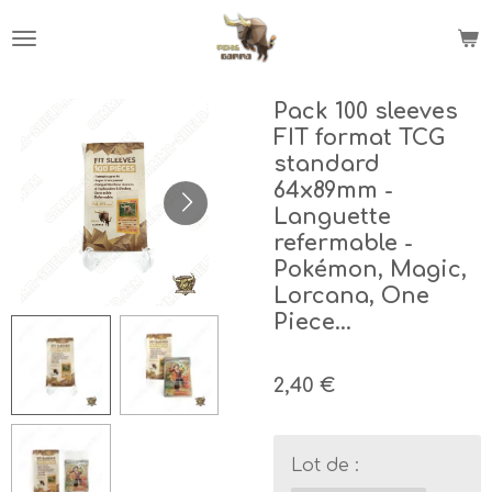
Passer
au
contenu
principal
Pack 100 sleeves
FIT format TCG
standard
64x89mm -
Languette
refermable -
Pokémon, Magic,
Lorcana, One
Piece...
2,40 €
Lot de :