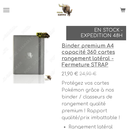
Passer
au
contenu
principal
EN STOCK -
EXPEDITION 48H
Binder premium A4
capacité 360 cartes
rangement latéral -
Fermeture STRAP
21,90 €
24,90 €
Protégez vos cartes
Pokémon grâce à nos
binder / classeurs de
rangement qualité
premium ! Rapport
qualité/prix imbattable !
Rangement latéral