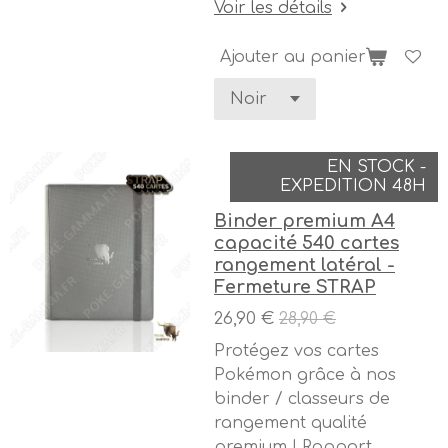
Voir les détails
Ajouter au panier
EN STOCK -
EXPEDITION 48H
Binder premium A4
capacité 540 cartes
rangement latéral -
Fermeture STRAP
26,90 €
28,90 €
Protégez vos cartes
Pokémon grâce à nos
binder / classeurs de
rangement qualité
premium ! Rapport