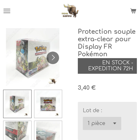
Passer
au
contenu
principal
Protection souple
extra-clear pour
Display FR
Pokémon
EN STOCK -
EXPEDITION 72H
3,40 €
Lot de :