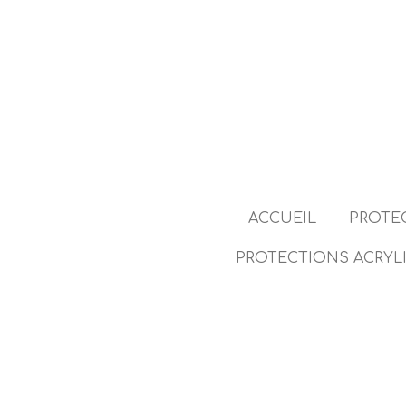
Passer
au
contenu
principal
ACCUEIL
PROTE
PROTECTIONS ACRYL