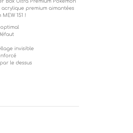
iner Box Ultra Premium Pokémon
s acrylique premium aimantées
m MEW 151 !
n optimal
défaut
lage invisible
enforcé
par le dessus