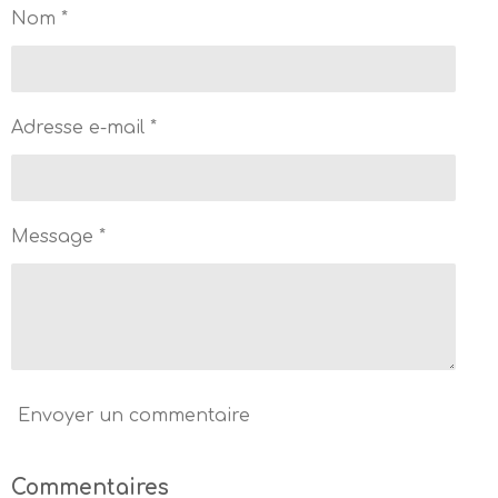
g
g
g
g
Nom *
e
e
e
e
r
r
r
r
Adresse e-mail *
Message *
Envoyer un commentaire
Commentaires